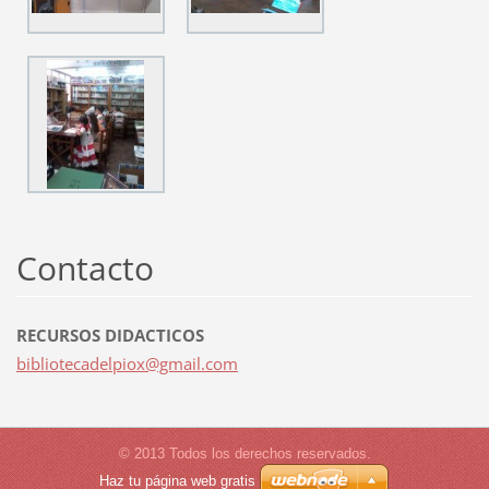
Contacto
RECURSOS DIDACTICOS
bibliote
cadelpio
x@gmail.
com
© 2013 Todos los derechos reservados.
Haz tu página web gratis